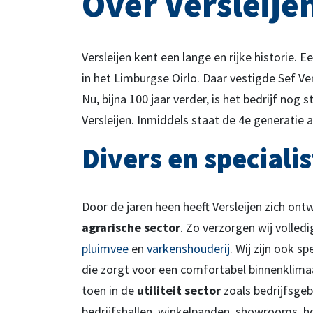
Over Versleije
Versleijen kent een lange en rijke historie. E
in het Limburgse Oirlo. Daar vestigde Sef Ver
Nu, bijna 100 jaar verder, is het bedrijf nog 
gen?
Heef
Versleijen. Inmiddels staat de 4e generatie a
p met Bob
Neem 
Versle
Divers en specialis
71 941
0
Door de jaren heen heeft Versleijen zich ontwi
agrarische sector
. Zo verzorgen wij volledi
pluimvee
en
varkenshouderij
. Wij zijn ook sp
die zorgt voor een comfortabel binnenklima
toen in de
utiliteit sector
zoals bedrijfsge
bedrijfshallen, winkelpanden, showrooms, h