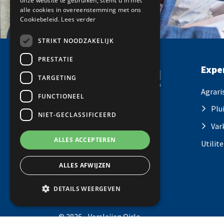
onze website te gebruiken, stemt u in met
alle cookies in overeenstemming met ons
Cookiebeleid.
Lees verder
STRIKT NOODZAKELIJK
PRESTATIE
Expe
TARGETING
Agrari
FUNCTIONEEL
Plu
NIET-GECLASSIFICEERD
Volg ons
Var
ALLES ACCEPTEREN
Utilite
ALLES AFWIJZEN
DETAILS WEERGEVEN
© 2026 - Versleijen Oirlo