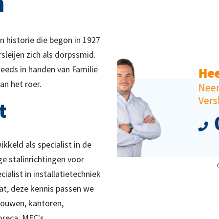
n
en historie die begon in 1927
sleijen zich als dorpssmid.
steeds in handen van Familie
t u vragen?
an het roer.
contact op met Sven
ijen
t
478 571 941
kkeld als specialist in de
ge stalinrichtingen voor
ecialist in installatietechniek
at, deze kennis passen we
bouwen, kantoren,
oreca, MFC's,