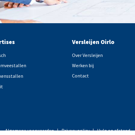
rtises
Versleijen Oirlo
sch
Over Versleijen
imveestallen
Werken bij
Contact
kensstallen
it
Algemene voorwaarden
Privacy policy
Hulp op afstand