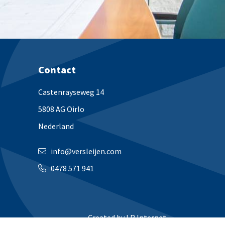
Contact
Castenrayseweg 14
5808 AG Oirlo
Nederland
info@versleijen.com
0478 571 941
Created by
LR Internet