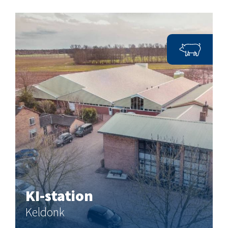
KI-station
Keldonk