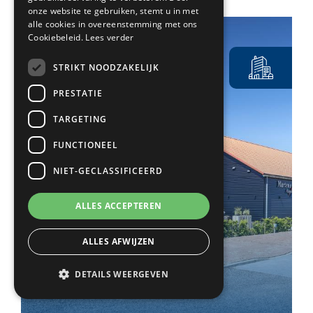
onze website te gebruiken, stemt u in met
alle cookies in overeenstemming met ons
Cookiebeleid.
Lees verder
STRIKT NOODZAKELIJK
PRESTATIE
TARGETING
FUNCTIONEEL
NIET-GECLASSIFICEERD
ALLES ACCEPTEREN
ALLES AFWIJZEN
Poort van Loon
DETAILS WEERGEVEN
Overloon