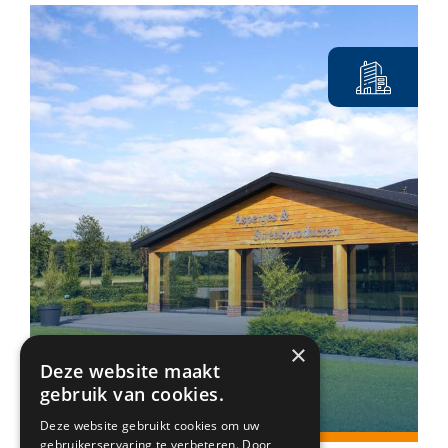
×
Martens Asperges
Deze website maakt
Tienray
gebruik van cookies.
Deze website gebruikt cookies om uw
gebruikerservaring te verbeteren. Door