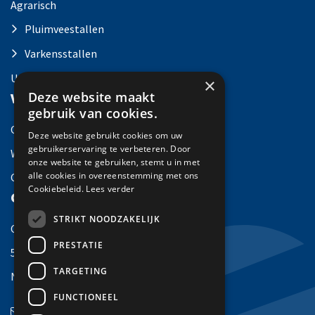
Agrarisch
Pluimveestallen
Varkensstallen
Utiliteit
×
Deze website maakt
Versleijen Oirlo
gebruik van cookies.
Over Versleijen
Deze website gebruikt cookies om uw
gebruikerservaring te verbeteren. Door
Werken bij
onze website te gebruiken, stemt u in met
alle cookies in overeenstemming met ons
Contact
Cookiebeleid.
Lees verder
Contact
STRIKT NOODZAKELIJK
Castenrayseweg 14
PRESTATIE
5808 AG Oirlo
TARGETING
Nederland
FUNCTIONEEL
info@versleijen.com