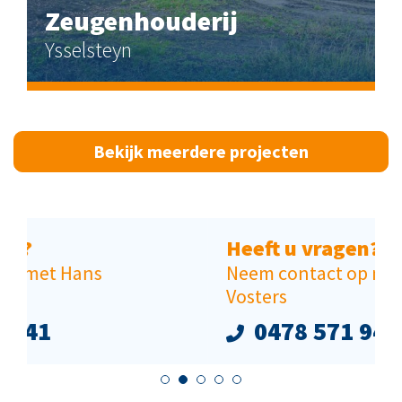
Zeugenhouderij
Ysselsteyn
Bekijk meerdere projecten
Heeft u vragen?
Neem contact op met Arjan
Vosters
0478 571 941