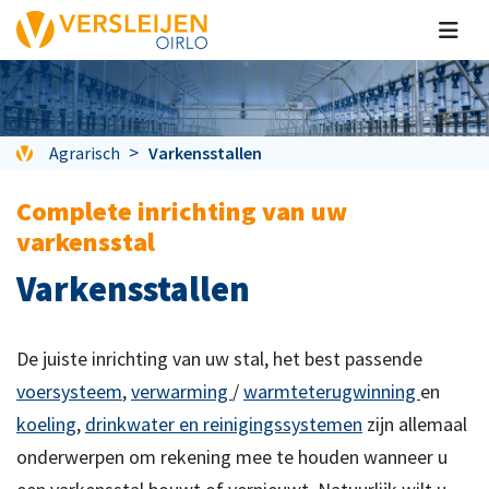
Agrarisch
Varkensstallen
Complete inrichting van uw
varkensstal
Varkensstallen
De juiste inrichting van uw stal, het best passende
voersysteem
,
verwarming
/
warmteterugwinning
en
koeling
,
drinkwater en reinigingssystemen
zijn allemaal
onderwerpen om rekening mee te houden wanneer u