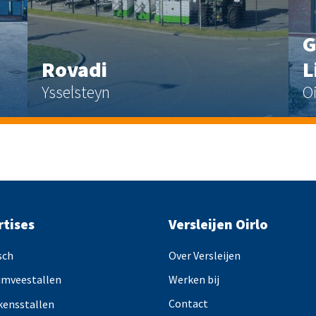
G
Rovadi
L
Ysselsteyn
Oi
rtises
Versleijen Oirlo
sch
Over Versleijen
imveestallen
Werken bij
Contact
kensstallen