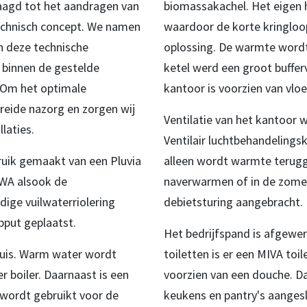
daagd tot het aandragen van
biomassakachel. Het eigen
technisch concept. We namen
waardoor de korte kringloop
an deze technische
oplossing. De warmte wordt 
s binnen de gestelde
ketel werd een groot buffer
. Om het optimale
kantoor is voorzien van vl
reide nazorg en zorgen wij
Ventilatie van het kantoor
laties.
Ventilair luchtbehandelingsk
ruik gemaakt van een Pluvia
alleen wordt warmte terug
HWA alsook de
naverwarmen of in de zomerd
ige vuilwaterriolering
debietsturing aangebracht.
pput geplaatst.
Het bedrijfspand is afgewer
uis. Warm water wordt
toiletten is er een MIVA toi
 boiler. Daarnaast is een
voorzien van een douche. D
wordt gebruikt voor de
keukens en pantry's aanges