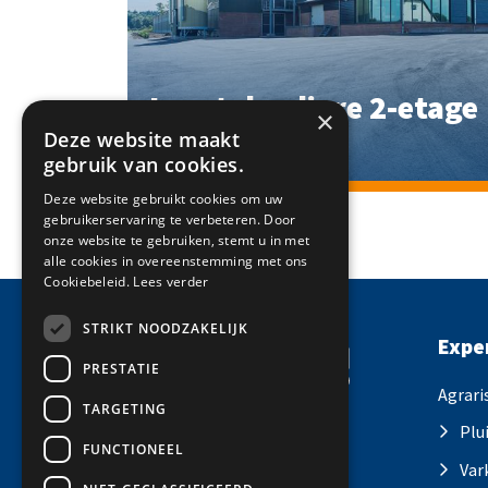
Legstal voliere 2-etage
×
Rhenen
Deze website maakt
gebruik van cookies.
Deze website gebruikt cookies om uw
gebruikerservaring te verbeteren. Door
onze website te gebruiken, stemt u in met
alle cookies in overeenstemming met ons
Cookiebeleid.
Lees verder
STRIKT NOODZAKELIJK
Expe
PRESTATIE
Agrari
TARGETING
Plu
FUNCTIONEEL
Volg ons
Var