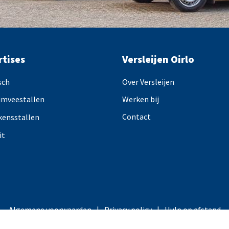
rtises
Versleijen Oirlo
sch
Over Versleijen
imveestallen
Werken bij
Contact
kensstallen
it
Algemene voorwaarden
Privacy policy
Hulp op afstand