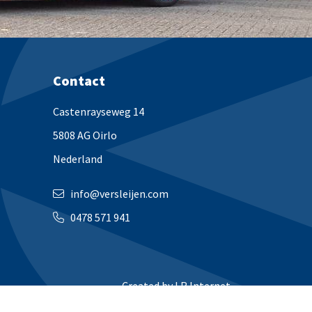
Contact
Castenrayseweg 14
5808 AG Oirlo
Nederland
info@versleijen.com
0478 571 941
Created by
LR Internet