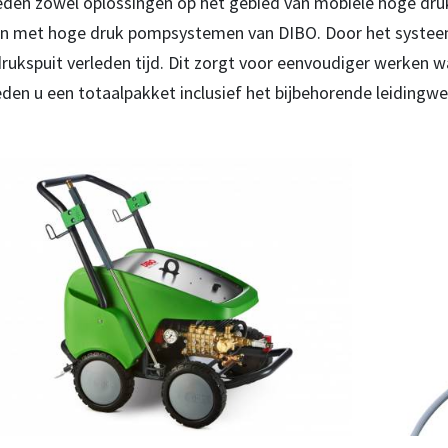
den zowel oplossingen op het gebied van mobiele hoge druk 
n met hoge druk pompsystemen van DIBO. Door het systeem t
rukspuit verleden tijd. Dit zorgt voor eenvoudiger werken w
eden u een totaalpakket inclusief het bijbehorende leidingw