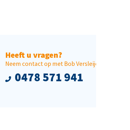
en?
et Bob Versleijen
1 941