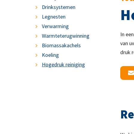
Drinksystemen
H
Legnesten
Verwarming
In een
Warmteterugwinning
van uw
Biomassakachels
druk r
Koeling
Hogedruk reiniging
Re