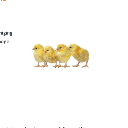
niging
 hoge