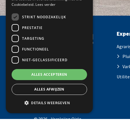
Cookiebeleid.
Lees verder
STRIKT NOODZAKELIJK
PRESTATIE
Expe
TARGETING
Agrari
FUNCTIONEEL
Plu
NIET-GECLASSIFICEERD
Volg ons
Var
ALLES ACCEPTEREN
Utilite
ALLES AFWIJZEN
DETAILS WEERGEVEN
© 2026 - Versleijen Oirlo
Strikt noodzakelijk
Prestatie