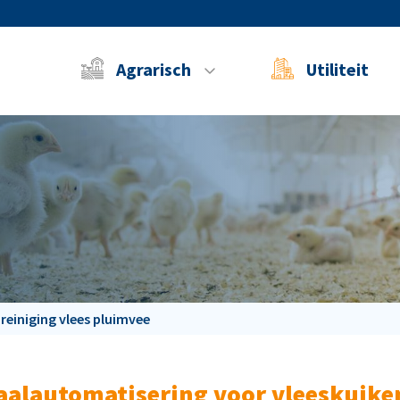
Agrarisch
Utiliteit
reiniging vlees pluimvee
aalautomatisering voor vleeskuike