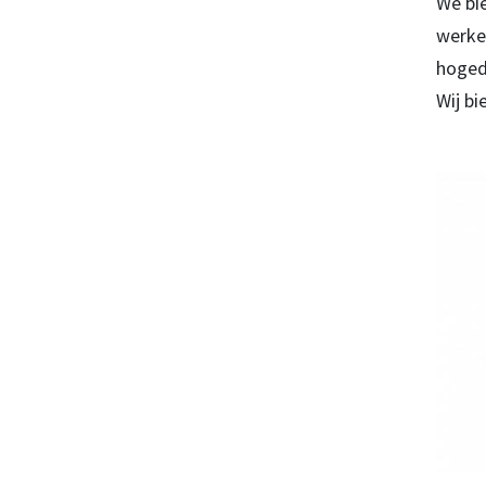
We bie
werke
hoged
Wij bi