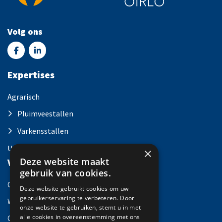
Volg ons
Expertises
Agrarisch
Pluimveestallen
Varkensstallen
Utiliteit
×
Deze website maakt
Versleijen Oirlo
gebruik van cookies.
Over Versleijen
Deze website gebruikt cookies om uw
gebruikerservaring te verbeteren. Door
Werken bij
onze website te gebruiken, stemt u in met
alle cookies in overeenstemming met ons
Contact